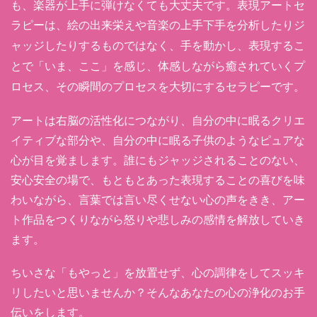
も、楽器が上手に弾けなくても大丈夫です。表現アートセ
ラピーは、絵の出来栄えや音楽の上手下手を分析したりジ
手を動かし、表現するこ
ャッジしたりするものではなく、
とで「いま、ここ」を感じ、
体感しながら癒されていくプ
ロセス、
その
瞬間のプロセス
を大切にするセラピーです。
アートは右脳の活性化につながり、自分の中に眠るクリエ
イティブな部分や、自分の中に眠る子供のようなピュアな
心が目を覚まします。誰にもジャッジされることのない、
安心安全の場で、もともとあった表現することの喜びを味
わいながら、言葉では言い尽くせない心の声をきき、アー
ト作品をつくりながら怒りや悲しみの感情を解放していき
ます。
ちいさな「もやっと」を放置せず、心の調律をしてスッキ
リしたいと思いませんか？そんなあなたの心の浄化のお手
伝いをします。